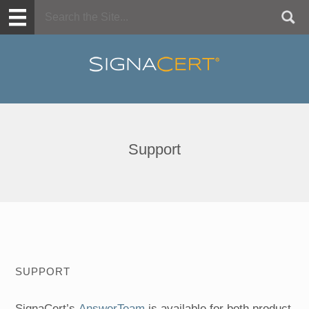
Support
SUPPORT
SignaCert’s
AnswerTeam
is available for both product