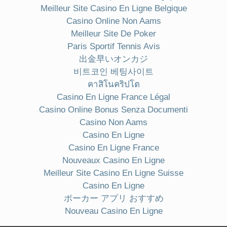
Meilleur Site Casino En Ligne Belgique
Casino Online Non Aams
Meilleur Site De Poker
Paris Sportif Tennis Avis
出金早いオンカジ
비트코인 베팅사이트
คาสิโนคริปโต
Casino En Ligne France Légal
Casino Online Bonus Senza Documenti
Casino Non Aams
Casino En Ligne
Casino En Ligne France
Nouveaux Casino En Ligne
Meilleur Site Casino En Ligne Suisse
Casino En Ligne
ポーカー アプリ おすすめ
Nouveau Casino En Ligne